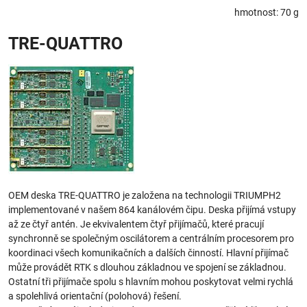
hmotnost: 70 g
TRE-QUATTRO
OEM deska TRE-QUATTRO je založena na technologii TRIUMPH2
implementované v našem 864 kanálovém čipu. Deska přijímá vstupy
až ze čtyř antén. Je ekvivalentem čtyř přijímačů, které pracují
synchronně se společným oscilátorem a centrálním procesorem pro
koordinaci všech komunikačních a dalších činností. Hlavní přijímač
může provádět RTK s dlouhou základnou ve spojení se základnou.
Ostatní tři přijímače spolu s hlavním mohou poskytovat velmi rychlá
a spolehlivá orientační (polohová) řešení.