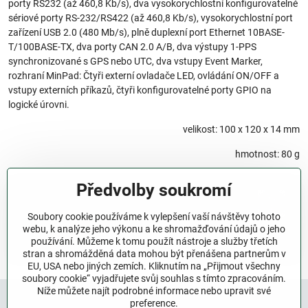
porty RS232 (až 460,8 Kb/s), dva vysokorychlostní konfigurovatelné
sériové porty RS-232/RS422 (až 460,8 Kb/s), vysokorychlostní port
zařízení USB 2.0 (480 Mb/s), plně duplexní port Ethernet 10BASE-
T/100BASE-TX, dva porty CAN 2.0 A/B, dva výstupy 1-PPS
synchronizované s GPS nebo UTC, dva vstupy Event Marker,
rozhraní MinPad: Čtyři externí ovladače LED, ovládání ON/OFF a
vstupy externích příkazů, čtyři konfigurovatelné porty GPIO na
logické úrovni.
velikost: 100 x 120 x 14 mm
hmotnost: 80 g
Předvolby soukromí
Další informace Vám rádi poskytneme na vyžádání.
Soubory cookie používáme k vylepšení vaší návštěvy tohoto
webu, k analýze jeho výkonu a ke shromažďování údajů o jeho
Kontaktujte nás
používání. Můžeme k tomu použít nástroje a služby třetích
stran a shromážděná data mohou být přenášena partnerům v
EU, USA nebo jiných zemích. Kliknutím na „Přijmout všechny
soubory cookie“ vyjadřujete svůj souhlas s tímto zpracováním.
Níže můžete najít podrobné informace nebo upravit své
preference.
Javad GNSS
Letecký a kosmický průmysl
OEM řešení