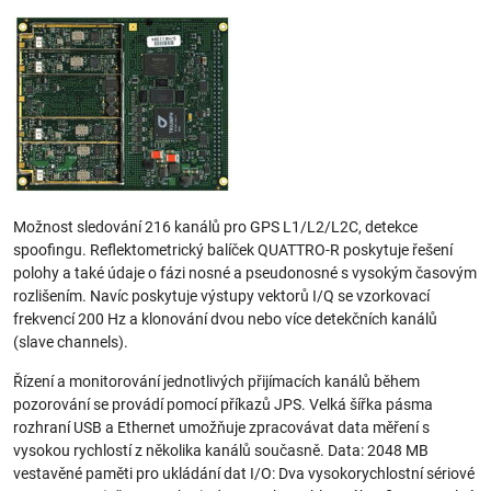
Možnost sledování 216 kanálů pro GPS L1/L2/L2C, detekce
spoofingu. Reflektometrický balíček QUATTRO-R poskytuje řešení
polohy a také údaje o fázi nosné a pseudonosné s vysokým časovým
rozlišením. Navíc poskytuje výstupy vektorů I/Q se vzorkovací
frekvencí 200 Hz a klonování dvou nebo více detekčních kanálů
(slave channels).
Řízení a monitorování jednotlivých přijímacích kanálů během
pozorování se provádí pomocí příkazů JPS. Velká šířka pásma
rozhraní USB a Ethernet umožňuje zpracovávat data měření s
vysokou rychlostí z několika kanálů současně. Data: 2048 MB
vestavěné paměti pro ukládání dat I/O: Dva vysokorychlostní sériové