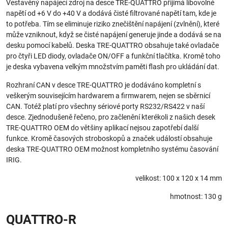
Vestavěný napájecí zdroj na desce TRE-QUATTRO přijímá libovolné
napětí od +6 V do +40 V a dodává čisté filtrované napětí tam, kde je
to potřeba. Tím se eliminuje riziko znečištění napájení (zvlnění), které
může vzniknout, když se čisté napájení generuje jinde a dodává se na
desku pomocí kabelů. Deska TRE-QUATTRO obsahuje také ovladače
pro čtyři LED diody, ovladače ON/OFF a funkční tlačítka. Kromě toho
je deska vybavena velkým množstvím paměti flash pro ukládání dat.
Rozhraní CAN v desce TRE-QUATTRO je dodáváno kompletní s
veškerým souvisejícím hardwarem a firmwarem, nejen se sběrnicí
CAN. Totéž platí pro všechny sériové porty RS232/RS422 v naší
desce. Zjednodušeně řečeno, pro začlenění kterékoli z našich desek
TRE-QUATTRO OEM do většiny aplikací nejsou zapotřebí další
funkce. Kromě časových stroboskopů a značek událostí obsahuje
deska TRE-QUATTRO OEM možnost kompletního systému časování
IRIG.
velikost: 100 x 120 x 14 mm
hmotnost: 130 g
QUATTRO-R