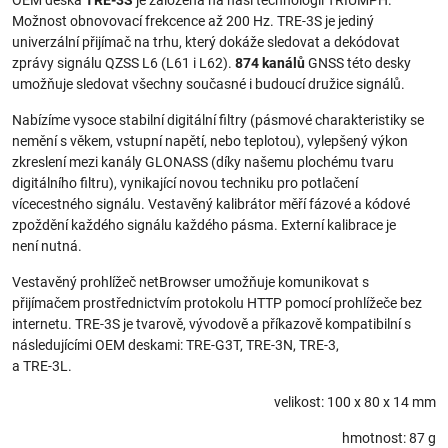
OEM deska
TRE-3S
je založena na naší technologii TRIUMPH.
Možnost obnovovací frekcence až 200 Hz. TRE-3S je jediný
univerzální přijímač na trhu, který dokáže sledovat a dekódovat
zprávy signálu QZSS L6 (L61 i L62).
874 kanálů
GNSS této desky
umožňuje sledovat všechny současné i budoucí družice signálů.
Nabízíme vysoce stabilní digitální filtry (pásmové charakteristiky se
nemění s věkem, vstupní napětí, nebo teplotou), vylepšený výkon
zkreslení mezi kanály GLONASS (díky našemu plochému tvaru
digitálního filtru), vynikající novou techniku pro potlačení
vícecestného signálu. Vestavěný kalibrátor měří fázové a kódové
zpoždění každého signálu každého pásma. Externí kalibrace je
není nutná.
Vestavěný prohlížeč netBrowser umožňuje komunikovat s
přijímačem prostřednictvím protokolu HTTP pomocí prohlížeče bez
internetu. TRE-3S je tvarově, vývodově a příkazově kompatibilní s
následujícími OEM deskami: TRE-G3T, TRE-3N, TRE-3,
a TRE-3L.
velikost: 100 x 80 x 14 mm
hmotnost: 87 g