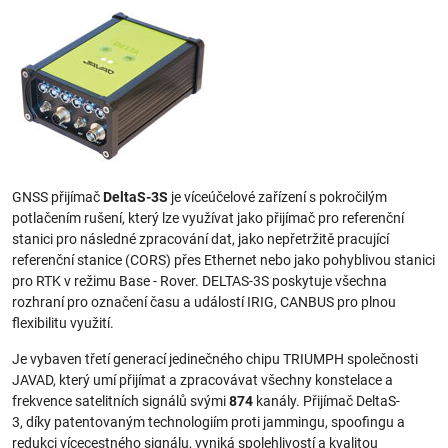
GNSS přijímač
DeltaS-3S
je víceúčelové zařízení s pokročilým
potlačením rušení, který lze využívat jako přijímač pro referenční
stanici pro následné zpracování dat, jako nepřetržitě pracující
referenční stanice (CORS) přes Ethernet nebo jako pohyblivou stanici
pro RTK v režimu Base - Rover. DELTAS-3S poskytuje všechna
rozhraní pro označení času a událostí IRIG, CANBUS pro plnou
flexibilitu využití.
Je vybaven třetí generací jedinečného chipu TRIUMPH společnosti
JAVAD, který umí přijímat a zpracovávat všechny konstelace a
frekvence satelitních signálů svými
874
kanály. Přijímač DeltaS-
3, díky patentovaným technologiím proti jammingu, spoofingu a
redukci vícecestného signálu, vyniká spolehlivostí a kvalitou