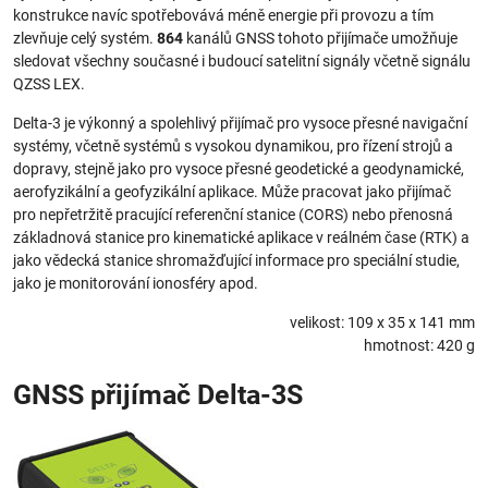
konstrukce navíc spotřebovává méně energie při provozu a tím
zlevňuje celý systém.
864
kanálů GNSS tohoto přijímače umožňuje
sledovat všechny současné i budoucí satelitní signály včetně signálu
QZSS LEX.
Delta-3 je výkonný a spolehlivý přijímač pro vysoce přesné navigační
systémy, včetně systémů s vysokou dynamikou, pro řízení strojů a
dopravy, stejně jako pro vysoce přesné geodetické a geodynamické,
aerofyzikální a geofyzikální aplikace. Může pracovat jako přijímač
pro nepřetržitě pracující referenční stanice (CORS) nebo přenosná
základnová stanice pro kinematické aplikace v reálném čase (RTK) a
jako vědecká stanice shromažďující informace pro speciální studie,
jako je monitorování ionosféry apod.
velikost: 109 x 35 x 141 mm
hmotnost: 420 g
GNSS přijímač Delta-3S