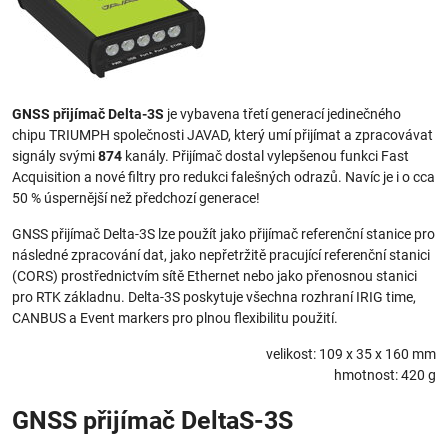
GNSS přijímač Delta-3S
je vybavena třetí generací jedinečného
chipu TRIUMPH společnosti JAVAD, který umí přijímat a zpracovávat
signály svými
874
kanály. Přijímač dostal vylepšenou funkci Fast
Acquisition a nové filtry pro redukci falešných odrazů. Navíc je i o cca
50 % úspernější než předchozí generace!
GNSS přijímač Delta-3S lze použít jako přijímač referenční stanice pro
následné zpracování dat, jako nepřetržitě pracující referenční stanici
(CORS) prostřednictvím sítě Ethernet nebo jako přenosnou stanici
pro RTK základnu. Delta-3S poskytuje všechna rozhraní IRIG time,
CANBUS a Event markers pro plnou flexibilitu použití.
velikost: 109 x 35 x 160 mm
hmotnost: 420 g
GNSS přijímač DeltaS-3S