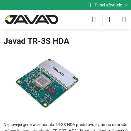
Panel uživatele
Javad TR-3S HDA
Nejnovější generace modulu TR-3S HDA představuje přímou náhradu
průmyslového standardu TR-G2T HDA, který již dlouho úspěšně