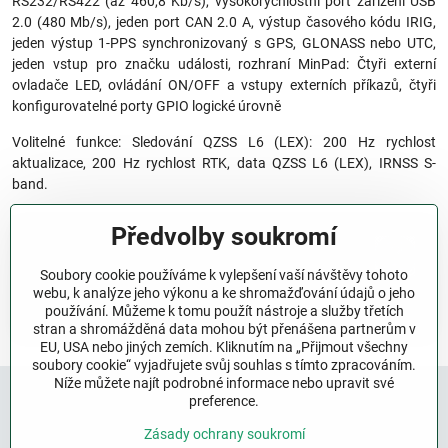
RS232/RS422 (až 460,8 Kb/s), vysokorychlostní port zařízení USB
2.0 (480 Mb/s), jeden port CAN 2.0 A, výstup časového kódu IRIG,
jeden výstup 1-PPS synchronizovaný s GPS, GLONASS nebo UTC,
jeden vstup pro značku události, rozhraní MinPad: Čtyři externí
ovladače LED, ovládání ON/OFF a vstupy externích příkazů, čtyři
konfigurovatelné porty GPIO logické úrovně
Volitelné funkce: Sledování QZSS L6 (LEX): 200 Hz rychlost
aktualizace, 200 Hz rychlost RTK, data QZSS L6 (LEX), IRNSS S-
band.
Předvolby soukromí
Další informace Vám rádi poskytneme na vyžádání.
Soubory cookie používáme k vylepšení vaší návštěvy tohoto
webu, k analýze jeho výkonu a ke shromažďování údajů o jeho
Kontaktujte nás
používání. Můžeme k tomu použít nástroje a služby třetích
stran a shromážděná data mohou být přenášena partnerům v
EU, USA nebo jiných zemích. Kliknutím na „Přijmout všechny
soubory cookie“ vyjadřujete svůj souhlas s tímto zpracováním.
Níže můžete najít podrobné informace nebo upravit své
preference.
Javad GNSS
Letecký a kosmický průmysl
OEM řešení
Radiová komunikace
GNSS antény
GNSS přijímače
Referenční stanice
Zásady ochrany soukromí