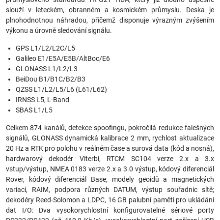
slouží v leteckém, obranném a kosmickém průmyslu. Deska je
plnohodnotnou náhradou, přičemž disponuje výrazným zvýšením
výkonu a úrovně sledování signálu.
GPS L1/L2/L2C/L5
Galileo E1/E5A/E5B/AltBoc/E6
GLONASS L1/L2/L3
BeiDou B1/B1C/B2/B3
QZSS L1/L2/L5/L6 (L61/L62)
IRNSS L5, L-Band
SBAS L1/L5
Celkem 874 kanálů, detekce spoofingu, pokročilá redukce falešných
signálů, GLONASS dynamická kalibrace 2 mm, rychlost aktualizace
20 Hz a RTK pro polohu v reálném čase a surová data (kód a nosná),
hardwarový dekodér Viterbi, RTCM SC104 verze 2.x a 3.x
vstup/výstup, NMEA 0183 verze 2.x a 3.0 výstup, kódový diferenciál
Rover, kódový diferenciál Base, modely geoidů a magnetických
variací, RAIM, podpora různých DATUM, výstup souřadnic sítě;
dekodéry Reed-Solomon a LDPC, 16 GB palubní paměti pro ukládání
dat I/O: Dva vysokorychlostní konfigurovatelné sériové porty